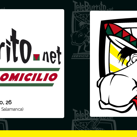
o, 26
r Salamanca)