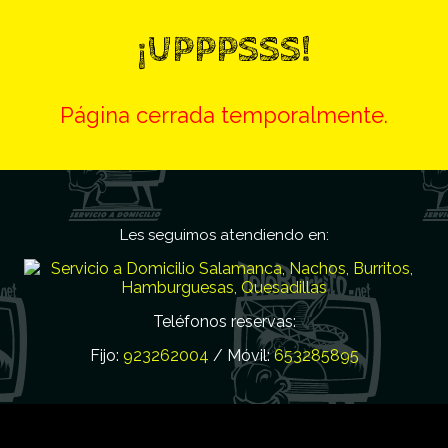
¡UPPPSSS!
Página cerrada temporalmente.
Les seguimos atendiendo en:
Teléfonos reservas:
Fijo:
923262004
/ Móvil:
653285895